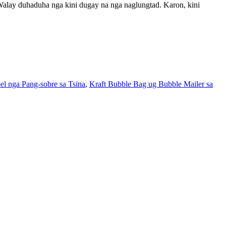
Walay duhaduha nga kini dugay na nga naglungtad. Karon, kini
l nga Pang-sobre sa Tsina
,
Kraft Bubble Bag ug Bubble Mailer sa