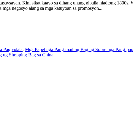
saysayan. Kini sikat kaayo sa dihang unang gipaila niadtong 1800s. 
sa mga negosyo alang sa mga katuyoan sa promosyon...
a Pagpadala
,
Mga Papel nga Pang-mailing Bag ug Sobre nga Pang-pape
ag ug Shopping Bag sa China
,