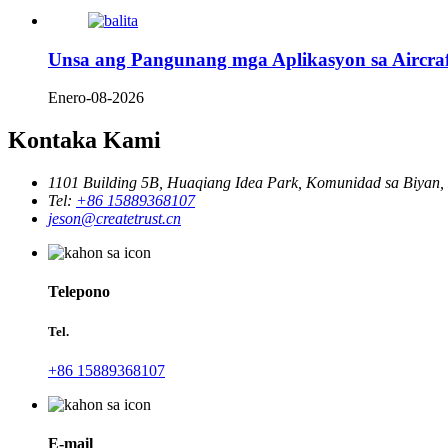
Unsa ang Pangunang mga Aplikasyon sa Aircra
Enero-08-2026
Kontaka Kami
1101 Building 5B, Huaqiang Idea Park, Komunidad sa Biyan,
Tel:
+86 15889368107
jeson@createtrust.cn
Telepono
Tel.
+86 15889368107
E-mail