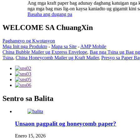
Ang mga kraft paper bag adunay daghang katuigan nga ka
nga mga bag mas lig-on kaysa kaniadto ug gigamit kini 
Basaha ang dugang pa
WELCOME SA ChuangXin
Paghangyo og Kwotasyon
Mga Init nga Produkto
-
Mapa sa Site
-
AMP Mobile
China Bubble Mailer ug Express Envelope
,
Bag nga Tsina ug Bag ng
Tsina
,
China Honeycomb Mailer ug Kraft Mailer
,
Presyo sa Paper B
Sentro sa Balita
Unsaon pagpalit og honeycomb paper?
Enero 15, 2026