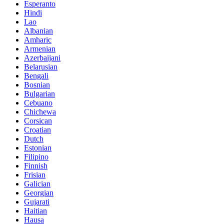
Esperanto
Hindi
Lao
Albanian
Amharic
Armenian
Azerbaijani
Belarusian
Bengali
Bosnian
Bulgarian
Cebuano
Chichewa
Corsican
Croatian
Dutch
Estonian
Filipino
Finnish
Frisian
Galician
Georgian
Gujarati
Haitian
Hausa