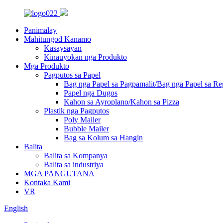
Panimalay
Mahitungod Kanamo
Kasaysayan
Kinauyokan nga Produkto
Mga Produkto
Pagputos sa Papel
Bag nga Papel sa Pagpamalit/Bag nga Papel sa Re
Papel nga Dugos
Kahon sa Ayroplano/Kahon sa Pizza
Plastik nga Pagputos
Poly Mailer
Bubble Mailer
Bag sa Kolum sa Hangin
Balita
Balita sa Kompanya
Balita sa industriya
MGA PANGUTANA
Kontaka Kami
VR
English