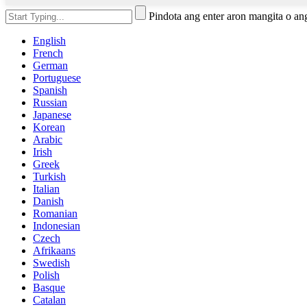
Pindota ang enter aron mangita o an
English
French
German
Portuguese
Spanish
Russian
Japanese
Korean
Arabic
Irish
Greek
Turkish
Italian
Danish
Romanian
Indonesian
Czech
Afrikaans
Swedish
Polish
Basque
Catalan