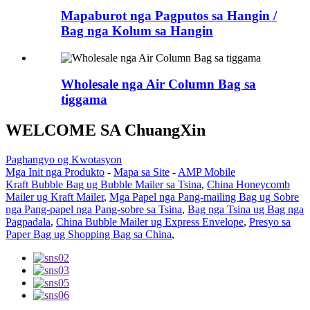
Mapaburot nga Pagputos sa Hangin /
Bag nga Kolum sa Hangin
Wholesale nga Air Column Bag sa
tiggama
WELCOME SA ChuangXin
Paghangyo og Kwotasyon
Mga Init nga Produkto
-
Mapa sa Site
-
AMP Mobile
Kraft Bubble Bag ug Bubble Mailer sa Tsina
,
China Honeycomb
Mailer ug Kraft Mailer
,
Mga Papel nga Pang-mailing Bag ug Sobre
nga Pang-papel nga Pang-sobre sa Tsina
,
Bag nga Tsina ug Bag nga
Pagpadala
,
China Bubble Mailer ug Express Envelope
,
Presyo sa
Paper Bag ug Shopping Bag sa China
,