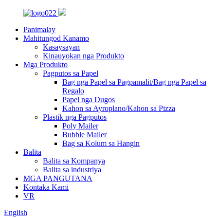
Panimalay
Mahitungod Kanamo
Kasaysayan
Kinauyokan nga Produkto
Mga Produkto
Pagputos sa Papel
Bag nga Papel sa Pagpamalit/Bag nga Papel sa
Regalo
Papel nga Dugos
Kahon sa Ayroplano/Kahon sa Pizza
Plastik nga Pagputos
Poly Mailer
Bubble Mailer
Bag sa Kolum sa Hangin
Balita
Balita sa Kompanya
Balita sa industriya
MGA PANGUTANA
Kontaka Kami
VR
English