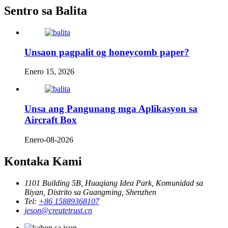
Sentro sa Balita
Unsaon pagpalit og honeycomb paper?
Enero 15, 2026
Unsa ang Pangunang mga Aplikasyon sa
Aircraft Box
Enero-08-2026
Kontaka Kami
1101 Building 5B, Huaqiang Idea Park, Komunidad sa
Biyan, Distrito sa Guangming, Shenzhen
Tel:
+86 15889368107
jeson@createtrust.cn