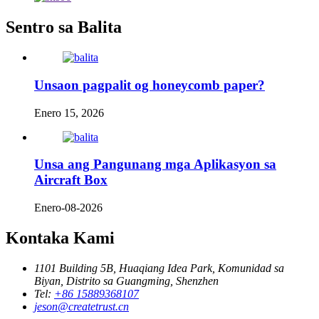
Sentro sa Balita
Unsaon pagpalit og honeycomb paper?
Enero 15, 2026
Unsa ang Pangunang mga Aplikasyon sa
Aircraft Box
Enero-08-2026
Kontaka Kami
1101 Building 5B, Huaqiang Idea Park, Komunidad sa
Biyan, Distrito sa Guangming, Shenzhen
Tel:
+86 15889368107
jeson@createtrust.cn