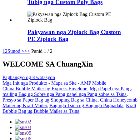
Tubig nga Custom Poly Bags
Pakyawan nga Ziplock Bag Custom
PE Ziplock Bag
1
2
Sunod >
>>
Panid 1 / 2
WELCOME SA ChuangXin
Paghangyo og Kwotasyon
Mga Init nga Produkto
-
Mapa sa Site
-
AMP Mobile
China Bubble Mailer ug Express Envelope
,
Mga Papel nga Pang-
mailing Bag ug Sobre nga Pang-papel nga Pang-sobre sa Tsina
,
Presyo sa Paper Bag ug Shopping Bag sa China
,
China Honeycomb
Mailer ug Kraft Mailer
,
Bag nga Tsina ug Bag nga Pagpadala
,
Kraft
Bubble Bag ug Bubble Mailer sa Tsina
,