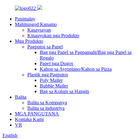
Panimalay
Mahitungod Kanamo
Kasaysayan
Kinauyokan nga Produkto
Mga Produkto
Pagputos sa Papel
Bag nga Papel sa Pagpamalit/Bag nga Papel sa
Regalo
Papel nga Dugos
Kahon sa Ayroplano/Kahon sa Pizza
Plastik nga Pagputos
Poly Mailer
Bubble Mailer
Bag sa Kolum sa Hangin
Balita
Balita sa Kompanya
Balita sa industriya
MGA PANGUTANA
Kontaka Kami
VR
English