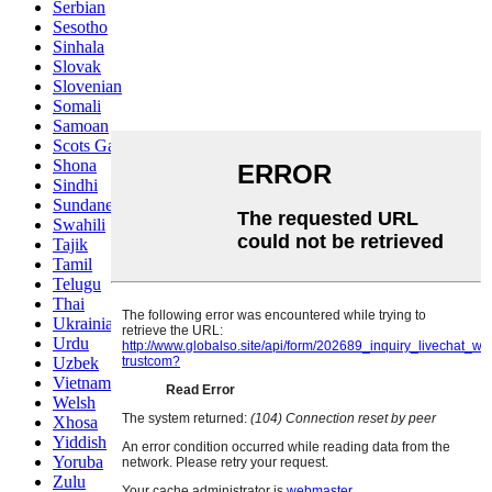
Serbian
Sesotho
Sinhala
Slovak
Slovenian
Somali
Samoan
Scots Gaelic
Shona
Sindhi
Sundanese
Swahili
Tajik
Tamil
Telugu
Thai
Ukrainian
Urdu
Uzbek
Vietnamese
Welsh
Xhosa
Yiddish
Yoruba
Zulu