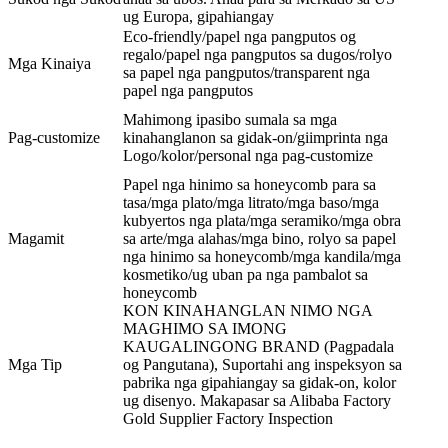
ug Europa, gipahiangay
Eco-friendly/papel nga pangputos og
regalo/papel nga pangputos sa dugos/rolyo
Mga Kinaiya
sa papel nga pangputos/transparent nga
papel nga pangputos
Mahimong ipasibo sumala sa mga
Pag-customize
kinahanglanon sa gidak-on/giimprinta nga
Logo/kolor/personal nga pag-customize
Papel nga hinimo sa honeycomb para sa
tasa/mga plato/mga litrato/mga baso/mga
kubyertos nga plata/mga seramiko/mga obra
Magamit
sa arte/mga alahas/mga bino, rolyo sa papel
nga hinimo sa honeycomb/mga kandila/mga
kosmetiko/ug uban pa nga pambalot sa
honeycomb
KON KINAHANGLAN NIMO NGA
MAGHIMO SA IMONG
KAUGALINGONG BRAND (Pagpadala
Mga Tip
og Pangutana), Suportahi ang inspeksyon sa
pabrika nga gipahiangay sa gidak-on, kolor
ug disenyo. Makapasar sa Alibaba Factory
Gold Supplier Factory Inspection