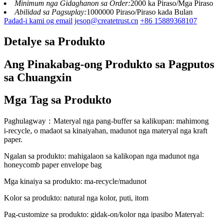
Minimum nga Gidaghanon sa Order:
2000 ka Piraso/Mga Piraso
Abilidad sa Pagsuplay:
1000000 Piraso/Piraso kada Bulan
Padad-i kami og email
jeson@createtrust.cn
+86 15889368107
Detalye sa Produkto
Ang Pinakabag-ong Produkto sa Pagputos
sa Chuangxin
Mga Tag sa Produkto
Paghulagway：Materyal nga pang-buffer sa kalikupan: mahimong
i-recycle, o madaot sa kinaiyahan, madunot nga materyal nga kraft
paper.
Ngalan sa produkto: mahigalaon sa kalikopan nga madunot nga
honeycomb paper envelope bag
Mga kinaiya sa produkto: ma-recycle/madunot
Kolor sa produkto: natural nga kolor, puti, itom
Pag-customize sa produkto: gidak-on/kolor nga ipasibo Materyal: