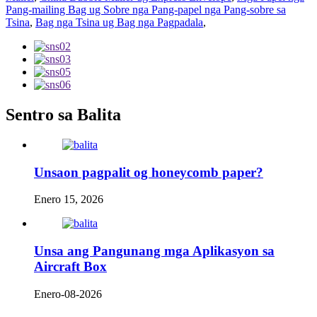
Pang-mailing Bag ug Sobre nga Pang-papel nga Pang-sobre sa
Tsina
,
Bag nga Tsina ug Bag nga Pagpadala
,
Sentro sa Balita
Unsaon pagpalit og honeycomb paper?
Enero 15, 2026
Unsa ang Pangunang mga Aplikasyon sa
Aircraft Box
Enero-08-2026