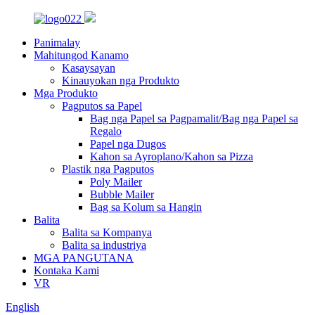
Panimalay
Mahitungod Kanamo
Kasaysayan
Kinauyokan nga Produkto
Mga Produkto
Pagputos sa Papel
Bag nga Papel sa Pagpamalit/Bag nga Papel sa
Regalo
Papel nga Dugos
Kahon sa Ayroplano/Kahon sa Pizza
Plastik nga Pagputos
Poly Mailer
Bubble Mailer
Bag sa Kolum sa Hangin
Balita
Balita sa Kompanya
Balita sa industriya
MGA PANGUTANA
Kontaka Kami
VR
English