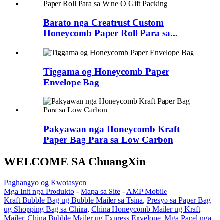
Barato nga Creatrust Custom
Honeycomb Paper Roll Para sa...
Tiggama og Honeycomb Paper
Envelope Bag
Pakyawan nga Honeycomb Kraft
Paper Bag Para sa Low Carbon
WELCOME SA ChuangXin
Paghangyo og Kwotasyon
Mga Init nga Produkto
-
Mapa sa Site
-
AMP Mobile
Kraft Bubble Bag ug Bubble Mailer sa Tsina
,
Presyo sa Paper Bag
ug Shopping Bag sa China
,
China Honeycomb Mailer ug Kraft
Mailer
,
China Bubble Mailer ug Express Envelope
,
Mga Papel nga