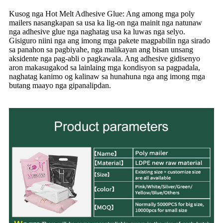
Kusog nga Hot Melt Adhesive Glue: Ang among mga poly
mailers nasangkapan sa usa ka lig-on nga mainit nga natunaw
nga adhesive glue nga naghatag usa ka luwas nga selyo.
Gisiguro niini nga ang imong mga pakete magpabilin nga sirado
sa panahon sa pagbiyahe, nga malikayan ang bisan unsang
aksidente nga pag-abli o pagkawala. Ang adhesive gidisenyo
aron makasugakod sa lainlaing mga kondisyon sa pagpadala,
naghatag kanimo og kalinaw sa hunahuna nga ang imong mga
butang maayo nga gipanalipdan.