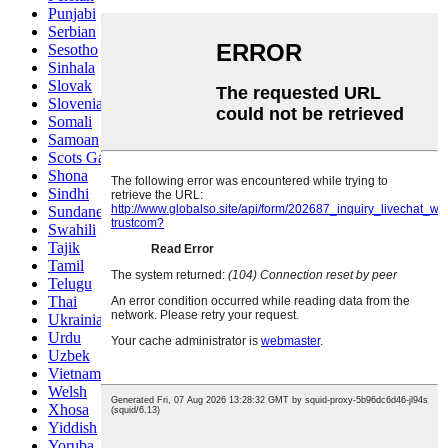
Punjabi
Serbian
Sesotho
Sinhala
Slovak
Slovenian
Somali
Samoan
Scots Gaelic
Shona
Sindhi
Sundanese
Swahili
Tajik
Tamil
Telugu
Thai
Ukrainian
Urdu
Uzbek
Vietnamese
Welsh
Xhosa
Yiddish
Yoruba