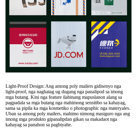
Light-Proof Design: Ang among poly mailers gidisenyo nga
light-proof, nga naghatag ug dugang nga panalipod sa imong
mga butang. Kini nga feature ilabinang mapuslanon alang sa
pagpadala sa mga butang nga mahimong sensitibo sa kahayag,
sama sa pipila ka mga kosmetiko o photographic nga materyales.
Uban sa among poly mailers, mahimo nimong masiguro nga ang
imong mga produkto gipanalipdan gikan sa makadaot nga
kahayag sa panahon sa pagbiyahe.