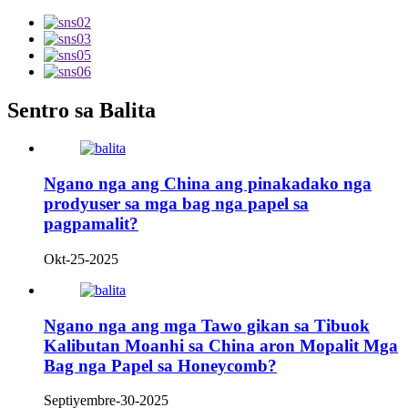
Sentro sa Balita
Ngano nga ang China ang pinakadako nga
prodyuser sa mga bag nga papel sa
pagpamalit?
Okt-25-2025
Ngano nga ang mga Tawo gikan sa Tibuok
Kalibutan Moanhi sa China aron Mopalit Mga
Bag nga Papel sa Honeycomb?
Septiyembre-30-2025