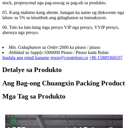
stock, propesyonal nga pag-uswag sa pag-uli sa produkto.
05. Kung mahimo kang ahente, hatagan ka namo og diskwento nga
labaw sa 5% sa kinatibuk-ang gidaghanon sa transaksyon.
06. Tulo ka lain-laing mga presyo VIP nga presyo, VVIP presyo,
ahensya nga presyo.
Min. Gidaghanon sa Order:
2000 ka piraso / piraso
Abilidad sa Supply:
1000000 Piraso / Piraso kada Bulan
Ipadala ang email kanamo
jeson@createtrust.cn
+86 15889368107
Detalye sa Produkto
Ang Bag-ong Chuangxin Packing Product
Mga Tag sa Produkto