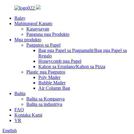
Balay
Mahitungod Kanato
Kasaysayan
Panguna nga Produkto
Mga produkto
Pagputos sa Papel
Bag nga Papel sa Pagpamalit/Bag nga Papel sa
Regalo
Honeycomb nga Papel
Kahon sa Eroplano/Kahon sa Pizza
Plastic nga Pagputos
Poly Mailer
Bubble Mailer
Air Column Bag
Balita
Balita sa Kompanya
Balita sa industriya
FAQ
Kontaka Kami
VR
English