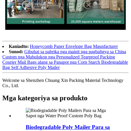
Kaniadto:
Honeycomb Paper Envelope Bag Maunfacturer
Sunod:
Gibuhat sa pabrika nga mainit nga pagbaligya sa China
Custom nga Mabulukon nga Personalized Tearproof Packing
Courier Mail Bags alang sa Panapot nga Corn Starch Biodegradable
Bag Self Adhesive Poly Mailer
Welcome sa Shenzhen Chuang Xin Packing Material Technology
Co., Ltd.
Mga kategoriya sa produkto
Biodegradable Poly Mailer Para sa