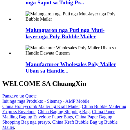
mga Sapot sa Tubig Pr...
Malungtaron nga Puti nga Muti-
layer nga Poly Bubble Mailer
Manufacturer Wholesales Poly Mailer
Uban sa Handle...
WELCOME SA ChuangXin
Pangayo ug Quote
Init nga mga Produkto
-
Sitemap
-
AMP Mobile
China Honeycomb Mailer ug Kraft Mailer
,
China Bubble Mailer ug
Express Envelope
,
China Bag ug Shipping Bag
,
China Paper
Mailling Bag ug Envelope Paper Bags
,
China Paper Bag ug
Shopping Bag nga presyo
,
China Kraft Bubble Bag ug Bubble
Mailer
,